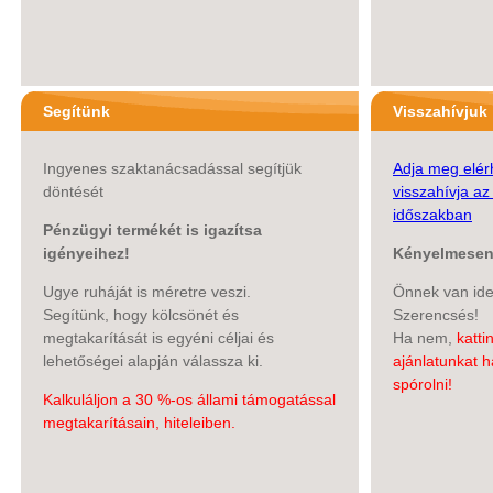
Segítünk
Visszahívjuk
Ingyenes szaktanácsadással segítjük
Adja meg elér
döntését
visszahívja a
időszakban
Pénzügyi termékét is igazítsa
igényeihez!
Kényelmesen 
Ugye ruháját is méretre veszi.
Önnek van idej
Segítünk, hogy kölcsönét és
Szerencsés!
megtakarítását is egyéni céljai és
Ha nem,
katti
lehetőségei alapján válassza ki.
ajánlatunkat h
spórolni!
Kalkuláljon a 30 %-os állami támogatással
megtakarításain, hiteleiben.