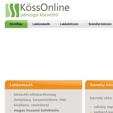
Kezdőlap
Lakástakarék
Lakáskölcsön
Személyi kölcsön
Lakástakarék
Személyi köl
lakáscélú előtakarékosság
bármely célra 
(felújításra, korszerűsítésre, hitel
kiváltásra, vásárlásra)
néhány napo
magas hozamú befektetés
kedvező ka