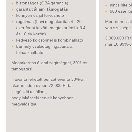
biztonságos (OBA garancia)
nincs hitelbí
garantált
állami támogatás
500 ezer for
könnyen és jól tervezhető
rugalmas (havi megtakarítás 4 - 20
Mert nem csak
ezer forint között, megtakarítási idő 4
van szüksége 
és 10 év között)
3.000.000 Ft f
kedvező kölcsönnel is kombinálható
már 10,99%-os 
bármely családtag ingatlanára
felhasználható
Megtakarítás állami segítséggel, 30%-os
támogatás!
Havonta félretett pénzét évente 30%-al,
akár minden évben 72.000 Ft-tal,
kiegészíti az állam,
hogy lakáscélú terveit könyebben
megvalósítsa.